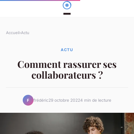
Accueil
›
Actu
ACTU
Comment rassurer ses
collaborateurs ?
frédéric
29 octobre 2022
4 min de lecture
F