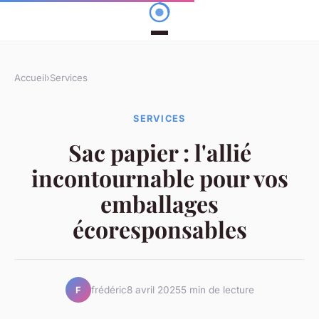
Accueil
›
Services
SERVICES
Sac papier : l'allié
incontournable pour vos
emballages
écoresponsables
frédéric
8 avril 2025
5 min de lecture
F