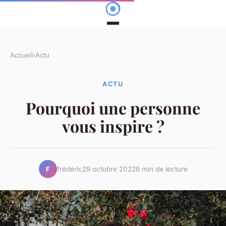
Accueil
›
Actu
ACTU
Pourquoi une personne
vous inspire ?
frédéric
29 octobre 2022
6 min de lecture
F