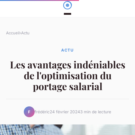
Accueil
›
Actu
ACTU
Les avantages indéniables
de l'optimisation du
portage salarial
frédéric
24 février 2024
3 min de lecture
F