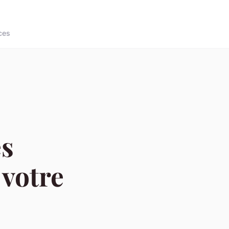
ces
es
 votre