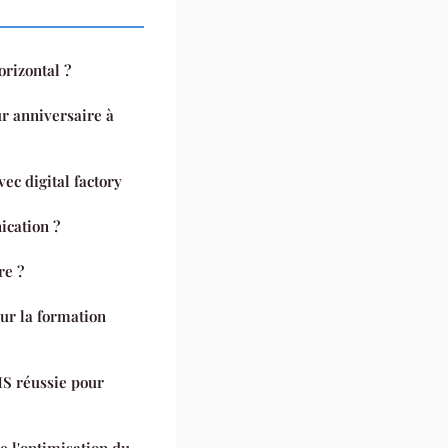
rizontal ?
r anniversaire à
vec digital factory
ication ?
re ?
our la formation
S réussie pour
e l'optimisation du