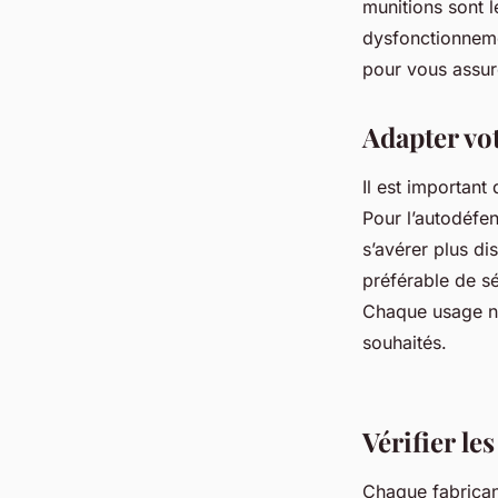
munitions sont l
dysfonctionneme
pour vous assur
Adapter vot
Il est important
Pour l’autodéfen
s’avérer plus di
préférable de s
Chaque usage né
souhaités.
Vérifier l
Chaque fabrican