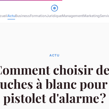
cueil
Actu
Business
Formation
Juridique
Management
Marketing
Servi
ACTU
omment choisir d
uches à blanc pour
pistolet d'alarme ?