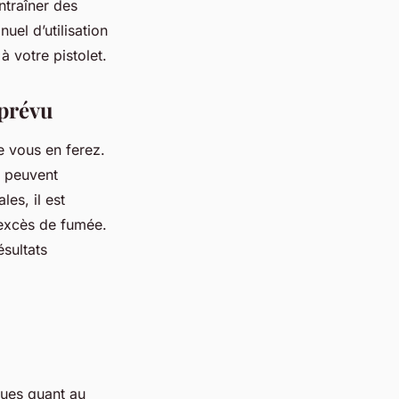
ntraîner des
el d’utilisation
 votre pistolet.
 prévu
e vous en ferez.
t peuvent
es, il est
 excès de fumée.
sultats
ques quant au