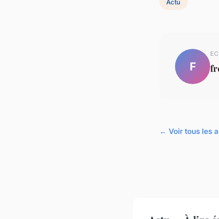
Actu
EC
F
fr
← Voir tous les a