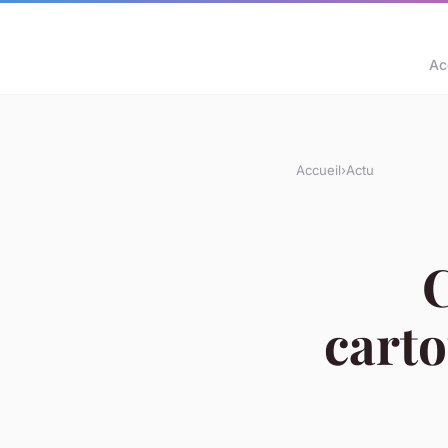
Ac
Accueil
›
Actu
C
carto