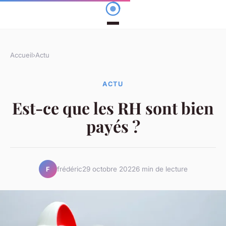
Accueil
›
Actu
ACTU
Est-ce que les RH sont bien
payés ?
frédéric
29 octobre 2022
6 min de lecture
F