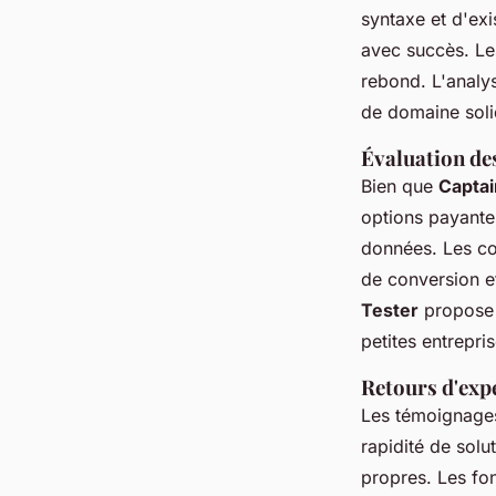
syntaxe et d'exi
avec succès. Les
rebond. L'analys
de domaine solid
Évaluation des
Bien que
Captai
options payante
données. Les co
de conversion e
Tester
propose é
petites entrepr
Retours d'expé
Les témoignages 
rapidité de solu
propres. Les fon