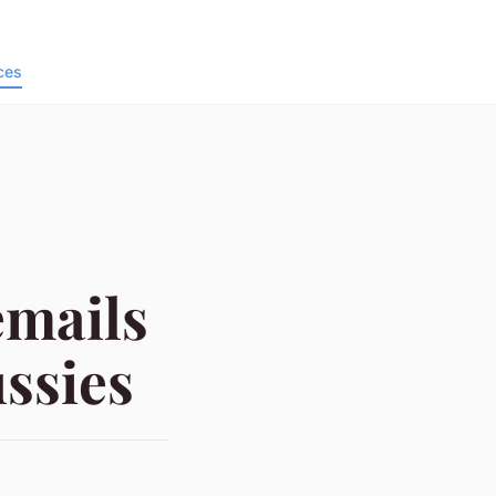
ces
emails
ssies