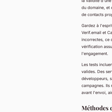
la validité d'un
du domaine, et 
de contacts pro
Gardez à l'espri
Verif.email et C
incorrectes, ce 
vérification ass
l'engagement.
Les tests inclue
valides. Des ser
développeurs, se
campagnes. Ils r
avant l'envoi, a
Méthodes de