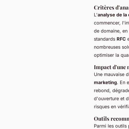
Critères d'ana
L'
analyse de la 
commencer, l'int
de domaine, en s
standards
RFC
e
nombreuses solu
optimiser la qu
Impact d'une 
Une mauvaise dél
marketing
. En 
rebond, dégrade 
d'ouverture et d
risques en vérif
Outils recomm
Parmi les outils