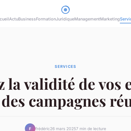
cueil
Actu
Business
Formation
Juridique
Management
Marketing
Servi
SERVICES
z la validité de vos 
 des campagnes réu
frédéric
26 mars 2025
7 min de lecture
F