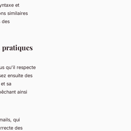
syntaxe et
ns similaires
s des
s pratiques
s qu'il respecte
sez ensuite des
 et sa
pêchant ainsi
mails, qui
orrecte des