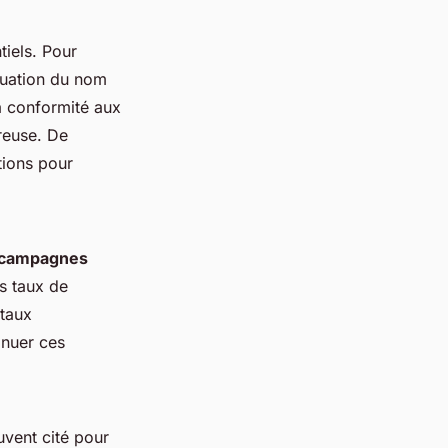
tiels. Pour
aluation du nom
la conformité aux
ureuse. De
tions pour
campagnes
es taux de
 taux
inuer ces
ouvent cité pour