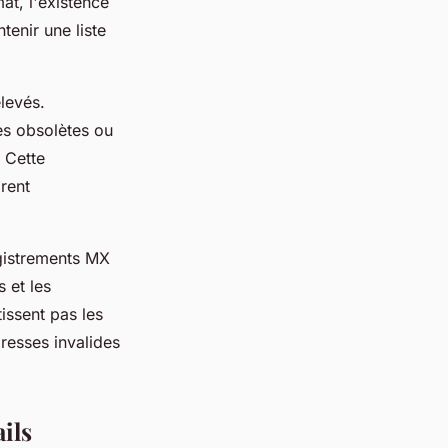
at, l'existence
enir une liste
élevés.
ses obsolètes ou
. Cette
orent
egistrements MX
 et les
issent pas les
dresses invalides
ils