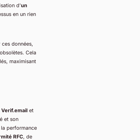
sation d'
un
essus en un rien
er ces données,
 obsolètes. Cela
blés, maximisant
e
Verif.email
et
é et son
t la performance
rmité RFC
, de