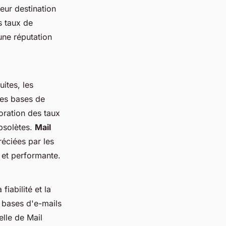
eur destination
s taux de
une réputation
uites, les
des bases de
oration des taux
bsolètes.
Mail
réciées par les
 et performante.
iabilité et la
 bases d'e-mails
lle de Mail