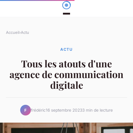
Accueil
›
Actu
ACTU
Tous les atouts d'une
agence de communication
digitale
frédéric
16 septembre 2023
3 min de lecture
F