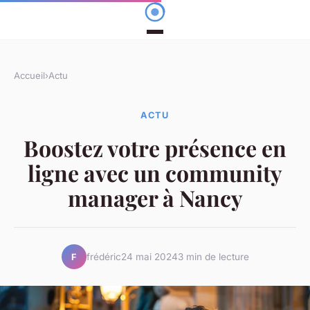
Accueil
›
Actu
ACTU
Boostez votre présence en
ligne avec un community
manager à Nancy
frédéric
24 mai 2024
3 min de lecture
F